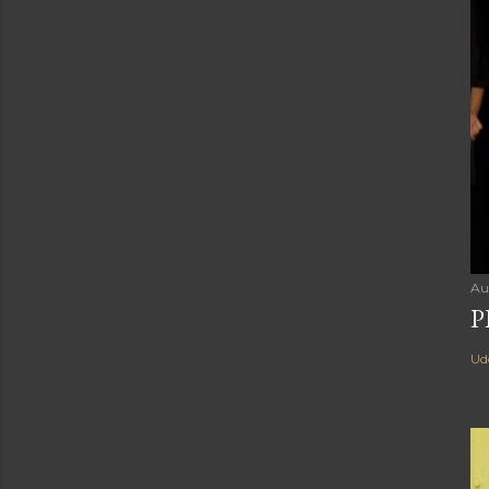
Au
P
Ud