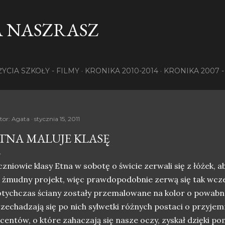
Przejdź do głównej zawartości
 NASZRASZ
ŻYCIA SZKOŁY - FILMY
KRONIKA 2010-2014
KRONIKA 2007 -
tor:
Agata
stycznia 15, 2011
TNA MALUJE KLASĘ
zniowie klasy Etna w sobotę o świcie zerwali się z łóżek, ab
 żmudny projekt, więc prawdopodobnie zerwą się tak wcześn
tychczas ściany zostały przemalowane na kolor o powabne
zechadzają się po nich sylwetki różnych postaci o przyje
centów, o które zahaczają się nasze oczy, zyskał dzięki