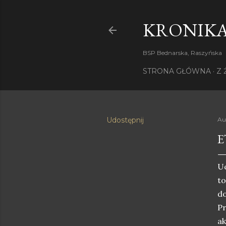
KRONIKA
BSP Bednarska, Raszyńska
STRONA GŁÓWNA
Z 
Udostępnij
Au
E
Uc
to
do
Pr
ak