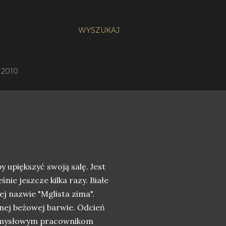
WYSZUKAJ
 2010
y upiększyć swoją salę. Jest
ie jeszcze kilka razy. Białe
j nazwie "Mglista zima".
mnej beżowej barwie. Odcień
 pomysłowym pracownikom