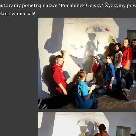
storamy ponętną nazwę "Pocałunek Gejszy". Życzymy po
korowaniu sali!