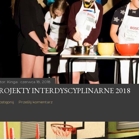
tor:
Kinga
czerwca 18, 2018
ROJEKTY INTERDYSCYPLINARNE 2018
ostępnij
Prześlij komentarz