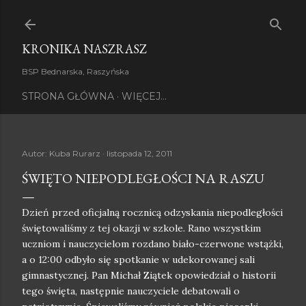
Przejdź do głównej zawartości
KRONIKA NASZRASZ
BSP Bednarska, Raszyńska
STRONA GŁÓWNA
WIĘCEJ…
Autor:
Kuba Rurarz
listopada 12, 2011
ŚWIĘTO NIEPODLEGŁOŚCI NA RASZU
Dzień przed oficjalną rocznicą odzyskania niepodległości
świętowaliśmy z tej okazji w szkole. Rano wszystkim
uczniom i nauczycielom rozdano biało-czerwone wstążki,
a o 12:00 odbyło się spotkanie w udekorowanej sali
gimnastycznej. Pan Michał Ziątek opowiedział o historii
tego święta, następnie nauczyciele debatowali o