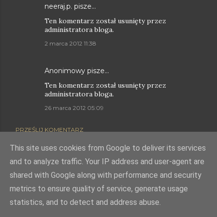
neeraj.p.
pisze…
Ten komentarz został usunięty przez
administratora bloga.
2 marca 2012 11:38
Anonimowy pisze…
Ten komentarz został usunięty przez
administratora bloga.
26 marca 2012 05:09
PRZEŚLIJ KOMENTARZ
This site uses cookies from Google to deliver its services
and to analyze traffic. Your IP address and user-agent are
shared with Google along with performance and security
Obsługiwane przez usługę Blogger
metrics to ensure quality of service, generate usage
statistics, and to detect and address abuse.
Autor obrazów motywu:
mskowronek