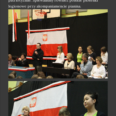
patriotyzmie. Śpiewaliśmy również polskie piosenki
legionowe przy akompaniamencie pianina.