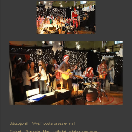
Udostępnij
Wyślij posta przez e-mail
Etykiety:
Borowiec
klasy
mikołaj
opłatek
pierwsze