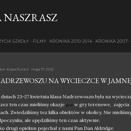
Przejdź do głównej zawartości
 NASZRASZ
ŻYCIA SZKOŁY - FILMY
KRONIKA 2010-2014
KRONIKA 2007 -
tor:
Kuba Rurarz
maja 17, 2012
ADRZEWOSZU NA WYCIECZCE W JAMNE
dniach 23-27 kwietnia klasa Nadrzewoszu była na wyciec
zez ten czas mieliśmy okazje
w gry terenowe, zajęcia z 
grać
nach. Zwiedziliśmy tez kilka obiektów w okolicy. Nie mieliśmy
dpoczynku,
ale spędziliśmy ten czas aktywnie.
ko drugi opiekun pojechał z nami Pan Dan Aldridge.