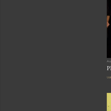
Au
P
Ud