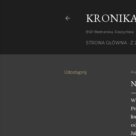
KRONIKA
BSP Bednarska, Raszyńska
STRONA GŁÓWNA
Z 
Udostępnij
Au
N
W 
Pr
li
o
Ja