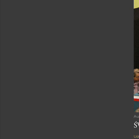
Au
Ś
Ud