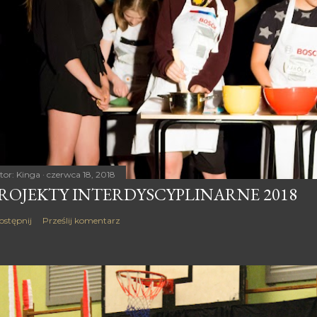
tor:
Kinga
czerwca 18, 2018
ROJEKTY INTERDYSCYPLINARNE 2018
ostępnij
Prześlij komentarz