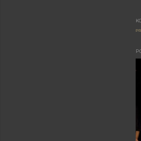
K
PR
P