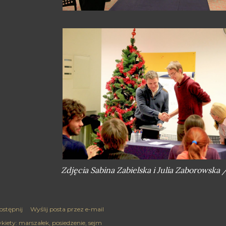
Zdjęcia Sabina Zabielska i Julia Zaborowska
ostępnij
Wyślij posta przez e-mail
kiety:
marszałek
posiedzenie
sejm