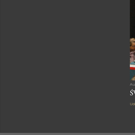
Au
Ś
Ud