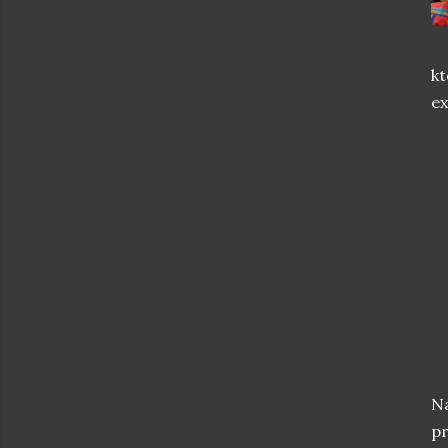
kt
ex
N
pr