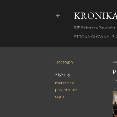
KRONIKA
BSP Bednarska, Raszyńska
STRONA GŁÓWNA
Z 
Udostępnij
Au
P
Etykiety
1
marszałek
posiedzenie
sejm