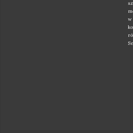
sz
m
w 
ko
ró
Se