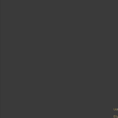
Ud
Ety