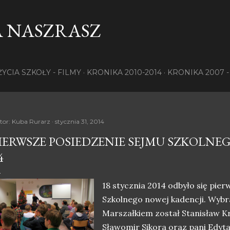
Przejdź do głównej zawartości
 NASZRASZ
ŻYCIA SZKOŁY - FILMY
KRONIKA 2010-2014
KRONIKA 2007 -
tor:
Kuba Rurarz
stycznia 31, 2014
IERWSZE POSIEDZENIE SEJMU SZKOLNEG
4
18 stycznia 2014 odbyło się pie
Szkolnego nowej kadencji. Wyb
Marszałkiem został Stanisław K
Sławomir Sikora oraz pani Edyt