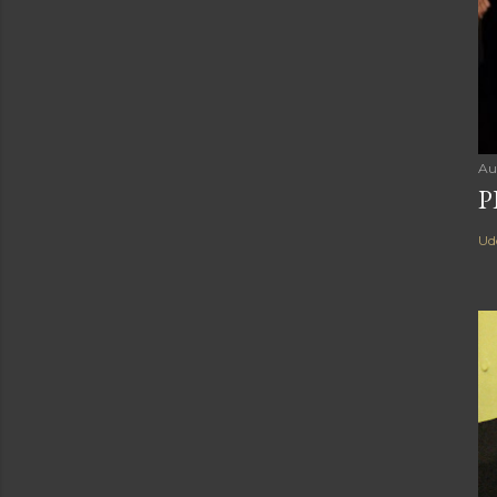
Au
P
Ud