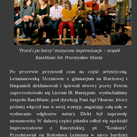
"Przed i po burzy" muzyczne improwizacje - zespół
RaszMusic fot. Przemysław Miszta
Po przerwie przyszedł czas na część artystyczną,
Leśmianowską. Uczniowie z gimnazjum na Startowej i
Hispanioli deklamowali i śpiewali utwory poety. Potem
zaprezentowało się Liceum IB. Następnie wysłuchaliśmy
zespołu RaszMusic, pod dyrekcją Pani Agi Viburno, który
później włączył nas w swój występ, angażując całą salę w
wydawanie odgłosów natury. Efekt był naprawdę
niesamowity. W dalszej części pikniku odbył się spektakl
Improwizatorni z Raszyńskiej, pt. ''Konkurs''.
Przedstawiał on Bolesława Leśmiana w nieco bardziej