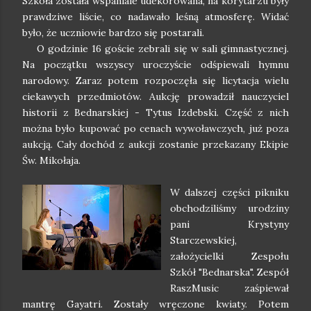
Szkoła została wspaniale udekorowana, na korytarzu były
prawdziwe liście, co nadawało leśną atmosferę. Widać
było, że uczniowie bardzo się postarali.
O godzinie 16 goście zebrali się w sali gimnastycznej.
Na początku wszyscy uroczyście odśpiewali hymnu
narodowy. Zaraz potem rozpoczęła się licytacja wielu
ciekawych przedmiotów. Aukcję prowadził nauczyciel
historii z Bednarskiej - Tytus Izdebski. Część z nich
można było kupować po cenach wywoławczych, już poza
aukcją. Cały dochód z aukcji zostanie przekazany Ekipie
Św. Mikołaja.
W dalszej części pikniku
obchodziliśmy urodziny
pani Krystyny
Starczewskiej,
założycielki Zespołu
Szkół "Bednarska". Zespół
RaszMusic zaśpiewał
mantrę Gayatri. Zostały wręczone kwiaty. Potem