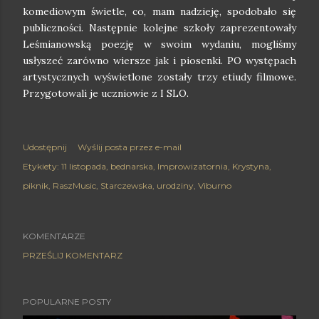
komediowym świetle, co, mam nadzieję, spodobało się
publiczności. Następnie kolejne szkoły zaprezentowały
Leśmianowską poezję w swoim wydaniu, mogliśmy
usłyszeć zarówno wiersze jak i piosenki. PO występach
artystycznych wyświetlone zostały trzy etiudy filmowe.
Przygotowali je uczniowie z I SLO.
Udostępnij
Wyślij posta przez e-mail
Etykiety:
11 listopada
bednarska
Improwizatornia
Krystyna
piknik
RaszMusic
Starczewska
urodziny
Viburno
KOMENTARZE
PRZEŚLIJ KOMENTARZ
POPULARNE POSTY