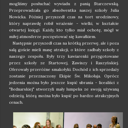
mogliśmy posłuchać wywiadu z panią Starczewską.
Przeprowadzała go absolwentka naszej szkoły Julia
Nowicka. Później przyszedł czas na tort urodzinowy,
który naprawdę robił wrażenie - wielki, w kształcie
otwartej księgi. Każdy, kto tylko miał ochotę, mógł w
miłej atmosferze poczęstować się kawałkiem.
Następnie przyszedł czas na krótką przerwę, ale i poza
salą goście mieli masę atrakcji, o które zadbały szkoły z
naszego zespołu. Były trzy kawiarenki przygotowane
przez szkoły ze Startowej, Zawiszy i Raszyńskiej.
Oferowały przeróżne smakołyki. Dochód z ich sprzedaży
zostanie przeznaczony Ekipie Św. Mikołaja. Oprócz
jedzenia można było jeszcze kupić ubrania - licealiści z
"Bednarskiej" stworzyli mały lumpeks ze swoją używaną
odzieżą, którą można było kupić po bardzo atrakcyjnych
cenach.