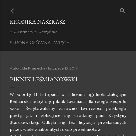
Przejdź do głównej zawartości
KRONIKA NASZRASZ
BSP Bednarska, Raszyńska
STRONA GŁÓWNA
WIĘCEJ…
Autor:
Ida Knasiecka
listopada 15, 2017
PIKNIK LEŚMIANOWSKI
W sobotę 11 listopada w I liceum ogólnokształcącym
Bednarska odbył się piknik Leśmiana dla całego zespołu
szkół. Świętowaliśmy zarówno twórczość polskiego
poety, jak i zbliżające się urodziny pani Krystyny
Starczewskiej. Odbyła się też licytacja przekazanych
przez wiele znakomitych osób przedmiotów.