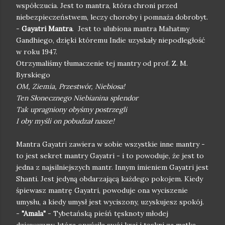
współczucia. Jest to mantra, która chroni przed
niebezpieczeństwem, leczy choroby i pomnaża dobrobyt.
-
Gayatri Mantra
. Jest to ulubiona mantra Mahatmy
Gandhiego, dzięki któremu Indie uzyskały niepodległość
w roku 1947.
Otrzymaliśmy tłumaczenie tej mantry od prof. Z. M.
Byrskiego
OM, Ziemia, Przestwór, Niebiosa!
Ten Słonecznego Niebianina splendor
Tak upragniony obyśmy postrzegli
I oby myśli on pobudzał nasze!
Mantra Gayatri zawiera w sobie wszystkie inne mantry -
to jest sekret mantry Gayatri - i to powoduje, że jest to
jedna z najsilniejszych mantr. Innym imieniem Gayatri jest
Shanti. Jest jedyną obdarzającą każdego pokojem. Kiedy
śpiewasz mantrę Gayatri, powoduje ona wyciszenie
umysłu, a kiedy umysł jest wyciszony, uzyskujesz spokój.
-
"Amala"
- Tybetańską pieśń tęsknoty młodej