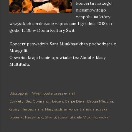
koncertu naszego
niesamowitego
zespołu, na który
wszystkich serdecznie zapraszam 1 grudnia 2018r. o
godz. 15:30 w Domu Kultury Świt.
Koncert prowadziła Sara Munkhsaikhan pochodząca z
Mongolii.
O swoim kraju Iranie opowiadał też Abdul z klasy
MultiKulti.
Udostępnij
Wyślij posta przez e-mail
Etykiety:
Bez Gwarancji
bęben
Carpe Diem
Droga Mleczna
gitary
Herbaciarnia
klasy siódme
koncert
misy
muzyka
piosenki
RaszMusic
Shanti
śpiew
ukulele
Viburno
wokal