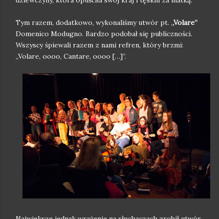
dziewczyny, która opuściła swój kraj i tęskni za matką.
Tym razem, dodatkowo, wykonaliśmy utwór pt. ,
,Volare”
Domenico Modugno. Bardzo podobał się publiczności.
Wszyscy śpiewali razem z nami refren, który brzmi:
,,Volare, oooo, Cantare, oooo […]”.
Największe jednak wrażenie na słuchaczach zrobił utwór