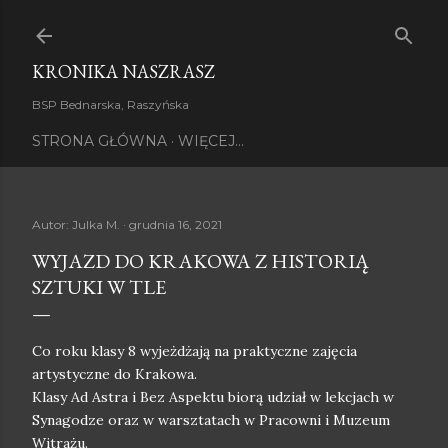
Przejdź do głównej zawartości
KRONIKA NASZRASZ
BSP Bednarska, Raszyńska
STRONA GŁÓWNA
WIĘCEJ…
Autor:
Julka M.
grudnia 16, 2021
WYJAZD DO KRAKOWA Z HISTORIĄ
SZTUKI W TLE
Co roku klasy 8 wyjeżdżają na praktyczne zajęcia
artystyczne do Krakowa.
Klasy Ad Astra i Bez Aspektu biorą udział w lekcjach w
Synagodze oraz w warsztatach w Pracowni i Muzeum
Witrażu.