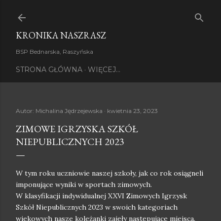
Przejdź do głównej zawartości
KRONIKA NASZRASZ
BSP Bednarska, Raszyńska
STRONA GŁÓWNA
WIĘCEJ…
Autor:
Michalina Jędrzejewska
kwietnia 23, 2023
ZIMOWE IGRZYSKA SZKÓŁ
NIEPUBLICZNYCH 2023
W tym roku uczniowie naszej szkoły, jak co rok osiągneli
imponujące wyniki w sportach zimowych.
W klasyfikacji indywidualnej XXVI Zimowych Igrzysk
Szkół Niepublicznych 2023 w swoich kategoriach
wiekowych nasze koleżanki zajęły następujące miejsca.