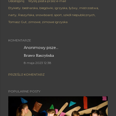
Udostępnij
Wyślij posta przez e-mail
Etykiety:
bednarska
biegówki
igrzyska
łyżwy
mistrzostwa
narty
Raszyńska
snowboard
sport
szkół niepublicznych
Tomasz Gut
zimowe
zimowe igrzyska
KOMENTARZE
Anonimowy pisze…
Brawo Raszyńska
8 maja 2023 12:38
PRZEŚLIJ KOMENTARZ
POPULARNE POSTY